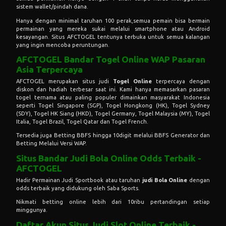
sistem wallet/pindah dana.
Hanya dengan minimal taruhan 100 perak,semua pemain bisa bermain
permainan yang mereka sukai melalui smartphone atau Android
kesayangan. Situs AFCTOGEL tentunya terbuka untuk semua kalangan
yang ingin mencoba peruntungan.
AFCTOGEL Bandar Togel Online WAP Pasaran
Asia Terpercaya
AFCTOGEL merupakan situs judi
Togel Online
terpercaya dengan
diskon dan hadiah terbesar saat ini. Kami hanya memasarkan pasaran
togel ternama atau paling populer dimainkan masyarakat Indonesia
seperti Togel Singapore (SGP), Togel Hongkong (HK), Togel Sydney
(SDY), Togel HK Siang (HKD), Togel Germany, Togel Malaysia (MY), Togel
Italia, Togel Brazil, Togel Qatar dan Togel French.
Tersedia juga Betting BBFS hingga 10digit melalui BBFS Generator dan
Betting Melalui Versi WAP.
Situs Bandar Judi Bola Online Odds Terbaik -
AFCTOGEL
Hadir Permainan Judi Sportbook atau taruhan
judi Bola Online
dengan
odds terbaik yang didukung oleh Saba Sports.
Nikmati betting online lebih dari 10ribu pertandingan setiap
minggunya.
Daftar Akun Situs Judi Slot Online Terbaik -