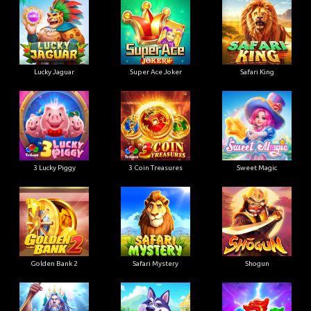
Lucky Jaguar
Super Ace Joker
Safari King
3 Lucky Piggy
3 Coin Treasures
Sweet Magic
Golden Bank 2
Safari Mystery
Shogun