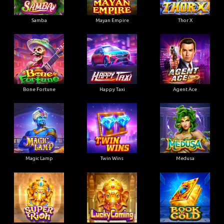
Samba
Mayan Empire
Thor X
Bone Fortune
Happy Taxi
Agent Ace
Magic Lamp
Twin Wins
Medusa