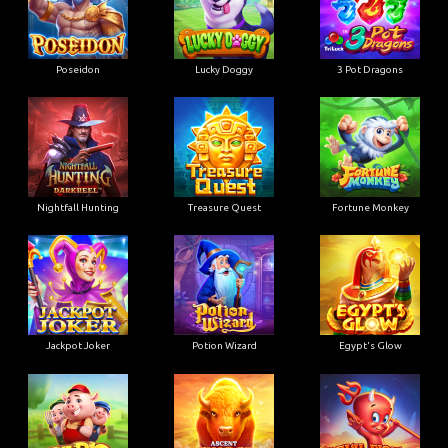
Poseidon
Lucky Doggy
3 Pot Dragons
Nightfall Hunting
Treasure Quest
Fortune Monkey
Jackpot Joker
Potion Wizard
Egypt's Glow