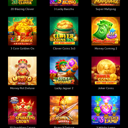
20 Blazing Clover
3 Lucky Baozhu
Super Mahjong
3 Coin Golden Ox
Clover Coins 3x3
Money Coming 2
Money Pot Deluxe
Lucky Jaguar 2
Joker Coins
10 Sparkling Crown
Roma X Deluxe
3 Witchs Lamp