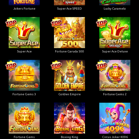
Jokers Fortune
Super Ace SPEED
Lucky Caramelo
Super Ace
Fortune Garuda 500
Super Ace Deluxe
Fortune Gems 3
Golden Empire
Fortune Gems 2
Fortune Gems
Boxing King
Circus Joker 4096