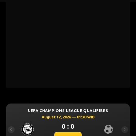
UEFA CHAMPIONS LEAGUE QUALIFIERS
August 12, 2026 — 01:30 WIB
0 : 0
Previous
Next