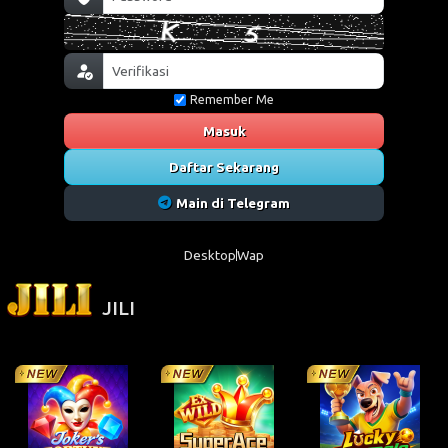
Remember Me
Masuk
Daftar Sekarang
Main di Telegram
Desktop
Wap
JILI