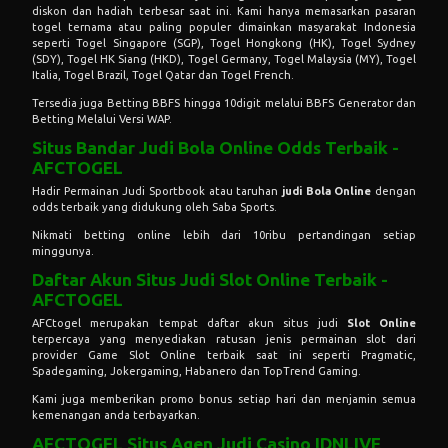
diskon dan hadiah terbesar saat ini. Kami hanya memasarkan pasaran
togel ternama atau paling populer dimainkan masyarakat Indonesia
seperti Togel Singapore (SGP), Togel Hongkong (HK), Togel Sydney
(SDY), Togel HK Siang (HKD), Togel Germany, Togel Malaysia (MY), Togel
Italia, Togel Brazil, Togel Qatar dan Togel French.
Tersedia juga Betting BBFS hingga 10digit melalui BBFS Generator dan
Betting Melalui Versi WAP.
Situs Bandar Judi Bola Online Odds Terbaik -
AFCTOGEL
Hadir Permainan Judi Sportbook atau taruhan
judi Bola Online
dengan
odds terbaik yang didukung oleh Saba Sports.
Nikmati betting online lebih dari 10ribu pertandingan setiap
minggunya.
Daftar Akun Situs Judi Slot Online Terbaik -
AFCTOGEL
AFCtogel merupakan tempat daftar akun situs judi
Slot Online
terpercaya yang menyediakan ratusan jenis permainan slot dari
provider Game Slot Online terbaik saat ini seperti Pragmatic,
Spadegaming, Jokergaming, Habanero dan TopTrend Gaming.
Kami juga memberikan promo bonus setiap hari dan menjamin semua
kemenangan anda terbayarkan.
AFCTOGEL Situs Agen Judi Casino IDNLIVE