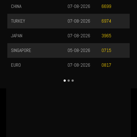
CHINA
07-08-2026
UK6D
6699
TURKEY
07-08-2026
NUSAN
6974
JAPAN
07-08-2026
HONGK
3965
SINGAPORE
05-08-2026
ITALIA
0715
EURO
07-08-2026
GERM
0817