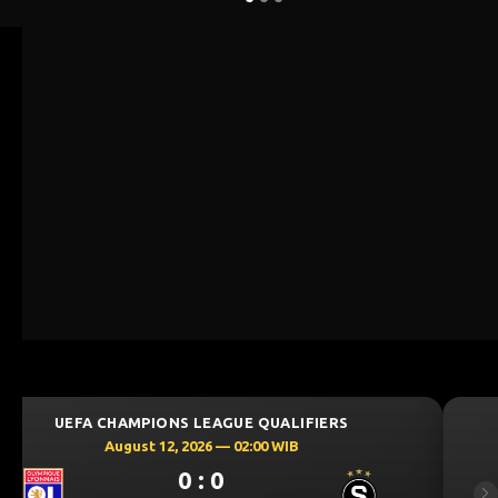
UEFA CHAMPIONS LEAGUE QUALIFIERS
August 12, 2026 — 01:30 WIB
0 : 0
Previous
Ne