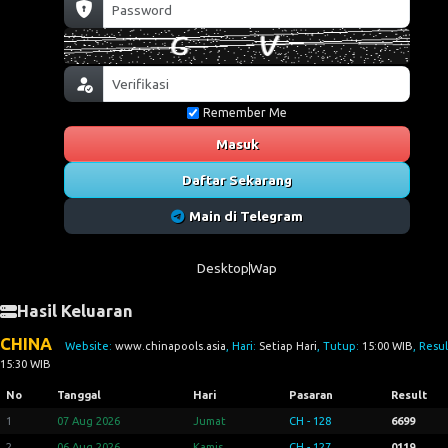
Remember Me
Masuk
Daftar Sekarang
Main di Telegram
Desktop
Wap
Hasil Keluaran
CHINA
Website:
www.chinapools.asia
, Hari:
Setiap Hari
, Tutup:
15:00 WIB
, Resul
15:30 WIB
No
Tanggal
Hari
Pasaran
Result
1
07 Aug 2026
Jumat
CH - 128
6699
2
06 Aug 2026
Kamis
CH - 127
0119