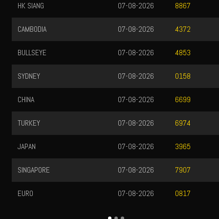
HK SIANG
07-08-2026
8867
CAMBODIA
07-08-2026
4372
BULLSEYE
07-08-2026
4853
SYDNEY
07-08-2026
0158
CHINA
07-08-2026
6699
TURKEY
07-08-2026
6974
JAPAN
07-08-2026
3965
SINGAPORE
07-08-2026
7907
EURO
07-08-2026
0817