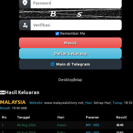
Remember Me
Masuk
Daftar Sekarang
Main di Telegram
Desktop
Wap
Hasil Keluaran
MALAYSIA
Website:
www.malaysialottery.net
, Hari:
Setiap Hari
, Tutup:
18:30
Result:
19:00 WIB
No
Tanggal
Hari
Pasaran
Result
1
06 Aug 2026
Kamis
MY - 055
4549
2
05 Aug 2026
Rabu
MY - 054
1592