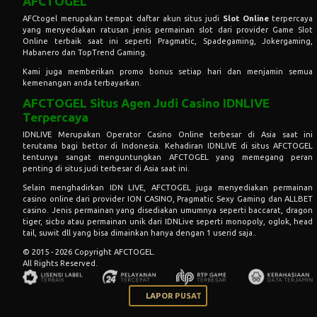
AFCTOGEL
AFCtogel merupakan tempat daftar akun situs judi
Slot Online
terpercaya
yang menyediakan ratusan jenis permainan slot dari provider Game Slot
Online terbaik saat ini seperti Pragmatic, Spadegaming, Jokergaming,
Habanero dan TopTrend Gaming.
Kami juga memberikan promo bonus setiap hari dan menjamin semua
kemenangan anda terbayarkan.
AFCTOGEL Situs Agen Judi Casino IDNLIVE
Terpercaya
IDNLIVE Merupakan Operator Casino Online terbesar di Asia saat ini
terutama bagi bettor di Indonesia. Kehadiran IDNLIVE di situs AFCTOGEL
tentunya sangat menguntungkan AFCTOGEL yang memegang peran
penting di situs judi terbesar di Asia saat ini.
Selain menghadirkan IDN LIVE, AFCTOGEL juga menyediakan permainan
casino online dari provider ION CASINO, Pragmatic Sexy Gaming dan ALLBET
casino. Jenis permainan yang disediakan umumnya seperti baccarat, dragon
tiger, sicbo atau permainan unik dari IDNLive seperti monopoly, oglok, head
tail, suwit dll yang bisa dimainkan hanya dengan 1 userid saja..
© 2015 - 2026 Copyright AFCTOGEL.
All Rights Reserved.
LAPOR PUSAT