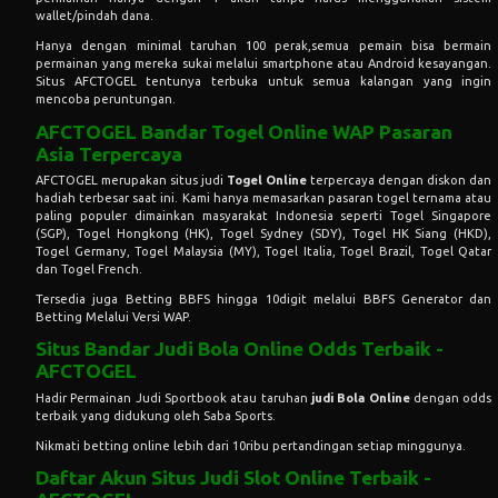
wallet/pindah dana.
Hanya dengan minimal taruhan 100 perak,semua pemain bisa bermain
permainan yang mereka sukai melalui smartphone atau Android kesayangan.
Situs AFCTOGEL tentunya terbuka untuk semua kalangan yang ingin
mencoba peruntungan.
AFCTOGEL Bandar Togel Online WAP Pasaran
Asia Terpercaya
AFCTOGEL merupakan situs judi
Togel Online
terpercaya dengan diskon dan
hadiah terbesar saat ini. Kami hanya memasarkan pasaran togel ternama atau
paling populer dimainkan masyarakat Indonesia seperti Togel Singapore
(SGP), Togel Hongkong (HK), Togel Sydney (SDY), Togel HK Siang (HKD),
Togel Germany, Togel Malaysia (MY), Togel Italia, Togel Brazil, Togel Qatar
dan Togel French.
Tersedia juga Betting BBFS hingga 10digit melalui BBFS Generator dan
Betting Melalui Versi WAP.
Situs Bandar Judi Bola Online Odds Terbaik -
AFCTOGEL
Hadir Permainan Judi Sportbook atau taruhan
judi Bola Online
dengan odds
terbaik yang didukung oleh Saba Sports.
Nikmati betting online lebih dari 10ribu pertandingan setiap minggunya.
Daftar Akun Situs Judi Slot Online Terbaik -