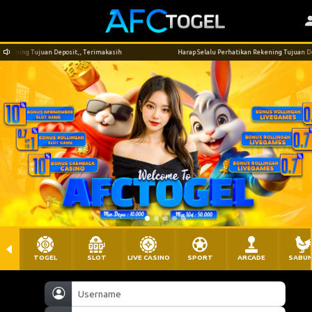
ning Tujuan Deposit,, Terimakasih
Harap Selalu Perhatikan Rekening Tujuan Deposit
TOGEL
SLOT
LIVE CASINO
SPORT
ARCADE
SABU