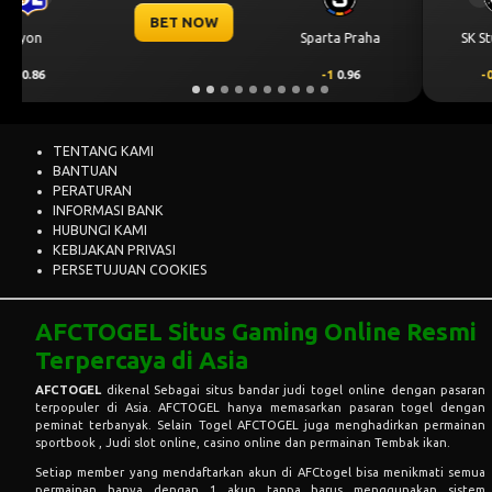
BET NOW
a
SK Sturm Graz
Fenerbahce
-0.5
0.95
0.5
0.87
TENTANG KAMI
BANTUAN
PERATURAN
INFORMASI BANK
HUBUNGI KAMI
KEBIJAKAN PRIVASI
PERSETUJUAN COOKIES
AFCTOGEL Situs Gaming Online Resmi
Terpercaya di Asia
AFCTOGEL
dikenal Sebagai situs bandar judi togel online dengan pasaran
terpopuler di Asia. AFCTOGEL hanya memasarkan pasaran togel dengan
peminat terbanyak. Selain Togel AFCTOGEL juga menghadirkan permainan
sportbook , Judi slot online, casino online dan permainan Tembak ikan.
Setiap member yang mendaftarkan akun di AFCtogel bisa menikmati semua
permainan hanya dengan 1 akun tanpa harus menggunakan sistem