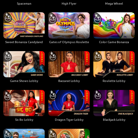
Spaceman
High Flyer
Mega Wheel
Sweet Bonanza Candyland
Gates of Olympus Roulette
Color Game Bonanza
Game Shows Lobby
Baccarat Lobby
Roulette Lobby
Sic Bo Lobby
Dragon Tiger Lobby
Blackjack Lobby