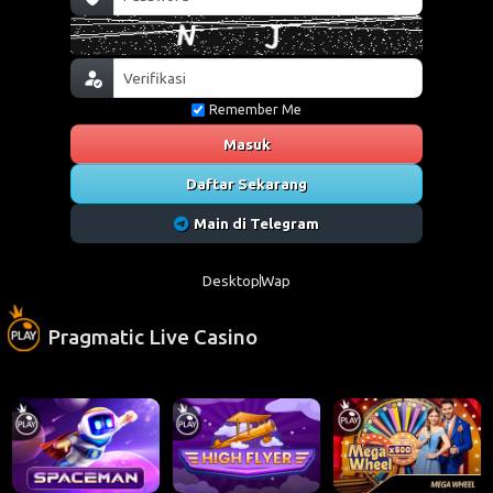
Remember Me
Masuk
Daftar Sekarang
Main di Telegram
Desktop
Wap
Pragmatic Live Casino