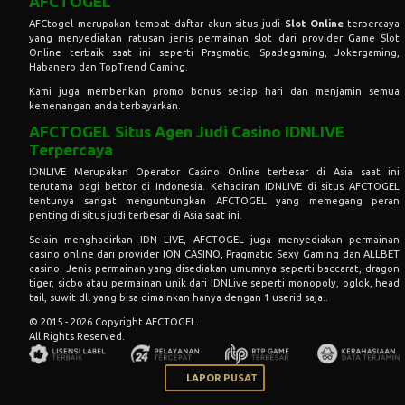
AFCTOGEL
AFCtogel merupakan tempat daftar akun situs judi
Slot Online
terpercaya
yang menyediakan ratusan jenis permainan slot dari provider Game Slot
Online terbaik saat ini seperti Pragmatic, Spadegaming, Jokergaming,
Habanero dan TopTrend Gaming.
Kami juga memberikan promo bonus setiap hari dan menjamin semua
kemenangan anda terbayarkan.
AFCTOGEL Situs Agen Judi Casino IDNLIVE
Terpercaya
IDNLIVE Merupakan Operator Casino Online terbesar di Asia saat ini
terutama bagi bettor di Indonesia. Kehadiran IDNLIVE di situs AFCTOGEL
tentunya sangat menguntungkan AFCTOGEL yang memegang peran
penting di situs judi terbesar di Asia saat ini.
Selain menghadirkan IDN LIVE, AFCTOGEL juga menyediakan permainan
casino online dari provider ION CASINO, Pragmatic Sexy Gaming dan ALLBET
casino. Jenis permainan yang disediakan umumnya seperti baccarat, dragon
tiger, sicbo atau permainan unik dari IDNLive seperti monopoly, oglok, head
tail, suwit dll yang bisa dimainkan hanya dengan 1 userid saja..
© 2015 - 2026 Copyright AFCTOGEL.
All Rights Reserved.
LAPOR PUSAT