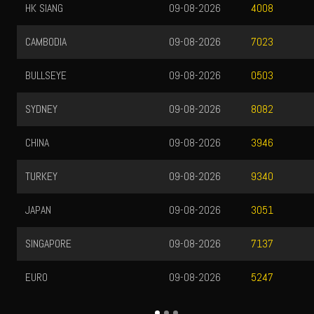
HK SIANG
09-08-2026
4008
CAMBODIA
09-08-2026
7023
BULLSEYE
09-08-2026
0503
SYDNEY
09-08-2026
8082
CHINA
09-08-2026
3946
TURKEY
09-08-2026
9340
JAPAN
09-08-2026
3051
SINGAPORE
09-08-2026
7137
EURO
09-08-2026
5247