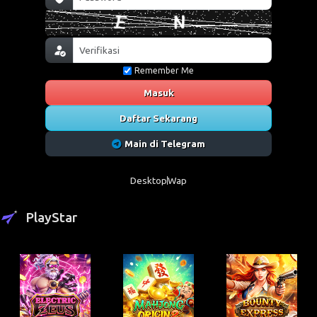
Remember Me
Masuk
Daftar Sekarang
Main di Telegram
Desktop
Wap
PlayStar