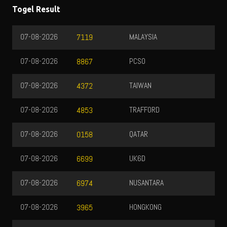
Togel Result
MALAYSIA
07-08-2026
7218
PCSO
06-08-2026
3704
TAIWAN
06-08-2026
4587
TRAFFORD
06-08-2026
3178
QATAR
06-08-2026
6642
UK6D
06-08-2026
8047
NUSANTARA
06-08-2026
0964
HONGKONG
06-08-2026
3634