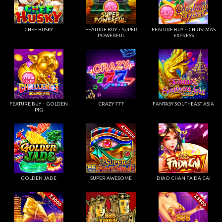
CHEF HUSKY
FEATURE BUY・SUPER
FEATURE BUY・CHRISTMAS
POWERFUL
EXPRESS
FEATURE BUY・GOLDEN
CRAZY 777
FANTASY SOUTHEAST ASIA
PIG
GOLDEN JADE
SUPER AWESOME
DIAO CHAN FA DA CAI