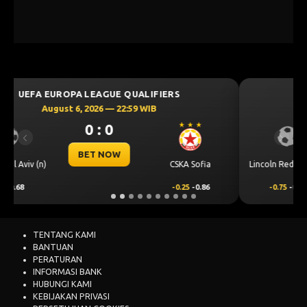
UEFA EUROPA LEAGUE QUALIFIERS
August 7, 2026 — 00:00 WIB
0 : 0
Previous
Next
BET NOW
Lincoln Red Imps (n)
Omonia Nicosia
-0.75
-0.86
0.75
0.68
TENTANG KAMI
BANTUAN
PERATURAN
INFORMASI BANK
HUBUNGI KAMI
KEBIJAKAN PRIVASI