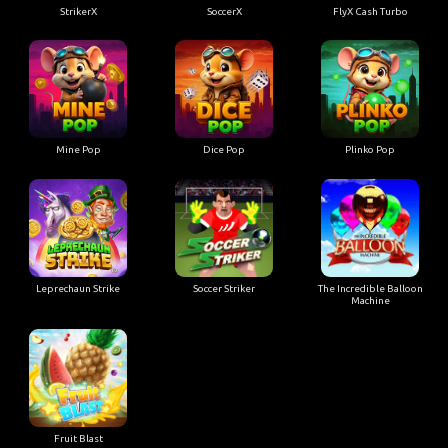
StrikerX
SoccerX
FlyX Cash Turbo
Mine Pop
Dice Pop
Plinko Pop
Leprechaun Strike
Soccer Striker
The Incredible Balloon
Machine
Fruit Blast